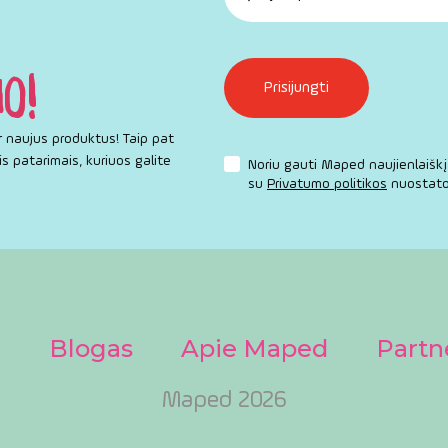
IO!
r naujus produktus! Taip pat
s patarimais, kuriuos galite
Noriu gauti Maped naujienlaiškį 
su
Privatumo politikos
nuostato
a
Blogas
Apie Maped
Partn
Maped 2026