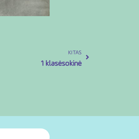
KITAS
1 klasėsokinė