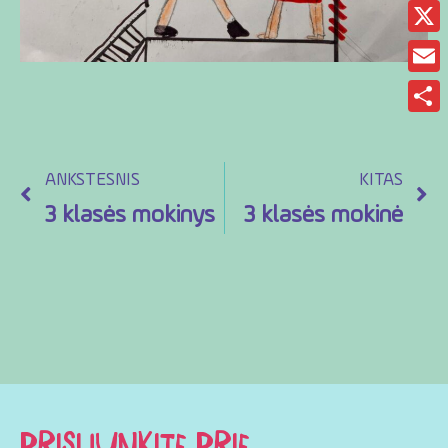
Fac
X
Ema
Sha
ANKSTESNIS
KITAS
3 klasės mokinys
3 klasės mokinė
PRISIJUNKITE PRIE