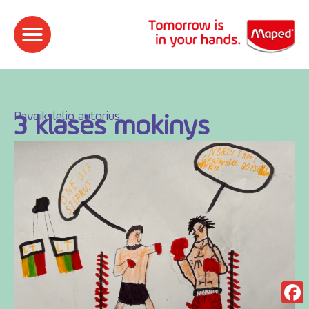
Paveikslėlio autorius:​
3 klasės mokinys