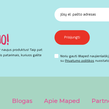
IO!
r naujus produktus! Taip pat
s patarimais, kuriuos galite
Noriu gauti Maped naujienlaiškį 
su
Privatumo politikos
nuostato
a
Blogas
Apie Maped
Partn