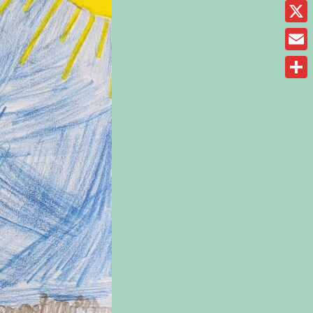
Fac
X
Ema
Sha