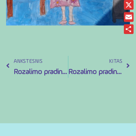
Fac
X
Ema
Sha
ANKSTESNIS
KITAS
Rozalimo pradinė mokykla
Rozalimo pradinė mokykla