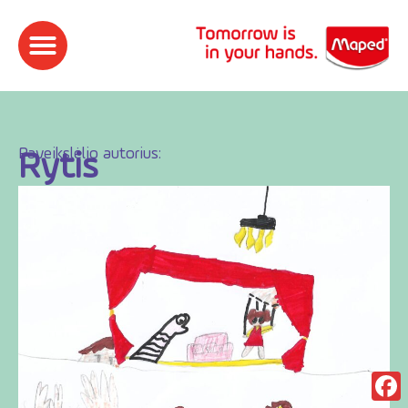
Paveikslėlio autorius:​
Rytis