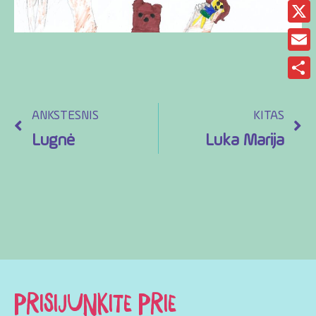
Fac
X
Ema
Sha
ANKSTESNIS
KITAS
Lugnė
Luka Marija
PRISIJUNKITE PRIE